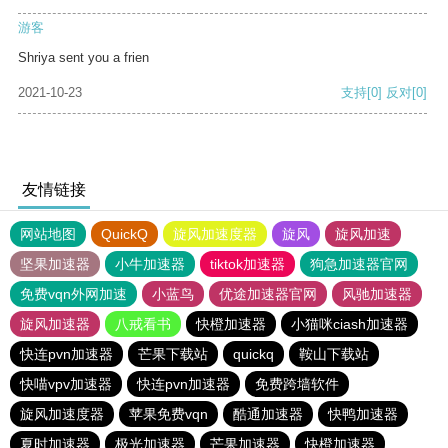
游客
Shriya sent you a frien
2021-10-23
支持
[0]
反对
[0]
友情链接
网站地图
QuickQ
旋风加速度器
旋风
旋风加速
坚果加速器
小牛加速器
tiktok加速器
狗急加速器官网
免费vqn外网加速
小蓝鸟
优途加速器官网
风驰加速器
旋风加速器
八戒看书
快橙加速器
小猫咪ciash加速器
快连pvn加速器
芒果下载站
quickq
鞍山下载站
快喵vpv加速器
快连pvn加速器
免费跨墙软件
旋风加速度器
苹果免费vqn
酷通加速器
快鸭加速器
夏时加速器
极光加速器
芒果加速器
快橙加速器