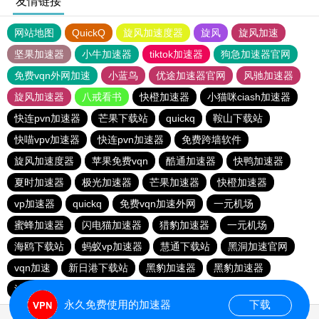
友情链接
网站地图
QuickQ
旋风加速度器
旋风
旋风加速
坚果加速器
小牛加速器
tiktok加速器
狗急加速器官网
免费vqn外网加速
小蓝鸟
优途加速器官网
风驰加速器
旋风加速器
八戒看书
快橙加速器
小猫咪ciash加速器
快连pvn加速器
芒果下载站
quickq
鞍山下载站
快喵vpv加速器
快连pvn加速器
免费跨墙软件
旋风加速度器
苹果免费vqn
酷通加速器
快鸭加速器
夏时加速器
极光加速器
芒果加速器
快橙加速器
vp加速器
quickq
免费vqn加速外网
一元机场
蜜蜂加速器
闪电猫加速器
猎豹加速器
一元机场
海鸥下载站
蚂蚁vp加速器
慧通下载站
黑洞加速官网
vqn加速
新日港下载站
黑豹加速器
黑豹加速器
油管加速器永久免费版
永久免费使用的加速器
下载