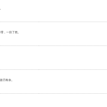
。
合理，一目了然。
中游刃有余。