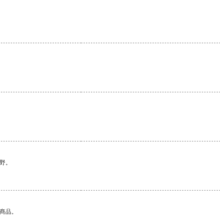
野。
的商品。