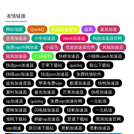
友情链接
网站地图
QuickQ
旋风加速度器
旋风
旋风加速
坚果加速器
小牛加速器
tiktok加速器
狗急加速器官网
免费vqn外网加速
小蓝鸟
优途加速器官网
风驰加速器
旋风加速器
八戒看书
快橙加速器
小猫咪ciash加速器
快连pvn加速器
芒果下载站
quickq
鞍山下载站
快喵vpv加速器
快连pvn加速器
免费跨墙软件
旋风加速度器
苹果免费vqn
酷通加速器
快鸭加速器
夏时加速器
极光加速器
芒果加速器
快橙加速器
vp加速器
quickq
免费vqn加速外网
一元机场
蜜蜂加速器
闪电猫加速器
猎豹加速器
一元机场
海鸥下载站
蚂蚁vp加速器
慧通下载站
黑洞加速官网
vqn加速
新日港下载站
黑豹加速器
黑豹加速器