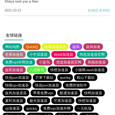
Shriya sent you a frien
2021-10-23
支持
[0]
反对
[0]
友情链接
网站地图
QuickQ
旋风加速度器
旋风
旋风加速
坚果加速器
小牛加速器
tiktok加速器
狗急加速器官网
免费vqn外网加速
小蓝鸟
优途加速器官网
风驰加速器
旋风加速器
八戒看书
快橙加速器
小猫咪ciash加速器
快连pvn加速器
芒果下载站
quickq
鞍山下载站
快喵vpv加速器
快连pvn加速器
免费跨墙软件
旋风加速度器
苹果免费vqn
酷通加速器
快鸭加速器
夏时加速器
极光加速器
芒果加速器
快橙加速器
vp加速器
quickq
免费vqn加速外网
一元机场