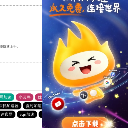
支持
[0]
反对
[0]
能快速上手。
支持
[0]
反对
[0]
外网加速
小蓝鸟
优途加速器官网
风驰加速器
旋风加速器
快鸭加速器
夏时加速器
极光加速器
芒果加速器
加速官网
vqn加速
新日港下载站
黑豹加速器