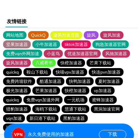
友情链接
网站地图
QuickQ
旋风加速度器
旋风
旋风加速
坚果加速器
小牛加速器
tiktok加速器
狗急加速器官网
免费vqn外网加速
小蓝鸟
优途加速器官网
风驰加速器
旋风加速器
八戒看书
快橙加速器
芒果下载站
quickq
鞍山下载站
快喵vpv加速器
快连pvn加速器
免费跨墙软件
酷通加速器
快鸭加速器
夏时加速器
极光加速器
芒果加速器
快橙加速器
vp加速器
quickq
免费vqn加速外网
一元机场
蜜蜂加速器
猎豹加速器
海鸥下载站
慧通下载站
黑洞加速官网
vqn加速
新日港下载站
黑豹加速器
油管加速器永久免费版
永久免费使用的加速器
下载