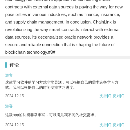
contracts with external data sources is paving the way for new
possibilities in various industries, such as finance, insurance,
and supply chain management. In conclusion, ChainLink is
revolutionizing the way smart contracts interact with external
data sources. Its decentralized oracle network provides a
secure and reliable connection that is shaping the future of
blockchain technology.#3#
评论
游客
这款学习软件的学习方式非常灵活，可以根据自己的需求选择学习方
式。我可以根据自己的时间安排学习进度。
2024-12-15
支持
[0]
反对
[0]
游客
这款app的功能非常丰富，可以满足我不同的社交需求。
2024-12-15
支持
[0]
反对
[0]