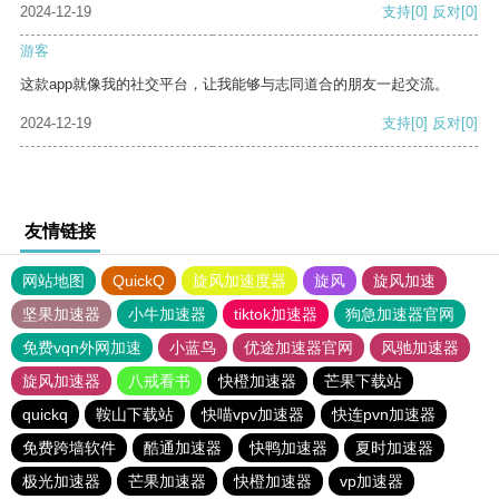
2024-12-19
支持
[0]
反对
[0]
游客
这款app就像我的社交平台，让我能够与志同道合的朋友一起交流。
2024-12-19
支持
[0]
反对
[0]
友情链接
网站地图
QuickQ
旋风加速度器
旋风
旋风加速
坚果加速器
小牛加速器
tiktok加速器
狗急加速器官网
免费vqn外网加速
小蓝鸟
优途加速器官网
风驰加速器
旋风加速器
八戒看书
快橙加速器
芒果下载站
quickq
鞍山下载站
快喵vpv加速器
快连pvn加速器
免费跨墙软件
酷通加速器
快鸭加速器
夏时加速器
极光加速器
芒果加速器
快橙加速器
vp加速器