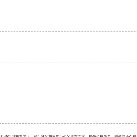
软件的功能非常强大，可以满足我日常办公的所有需求。操作也很简单，即使是小白也