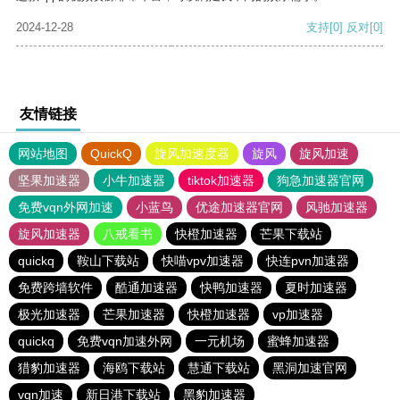
2024-12-28
支持
[0]
反对
[0]
友情链接
网站地图
QuickQ
旋风加速度器
旋风
旋风加速
坚果加速器
小牛加速器
tiktok加速器
狗急加速器官网
免费vqn外网加速
小蓝鸟
优途加速器官网
风驰加速器
旋风加速器
八戒看书
快橙加速器
芒果下载站
quickq
鞍山下载站
快喵vpv加速器
快连pvn加速器
免费跨墙软件
酷通加速器
快鸭加速器
夏时加速器
极光加速器
芒果加速器
快橙加速器
vp加速器
quickq
免费vqn加速外网
一元机场
蜜蜂加速器
猎豹加速器
海鸥下载站
慧通下载站
黑洞加速官网
vqn加速
新日港下载站
黑豹加速器