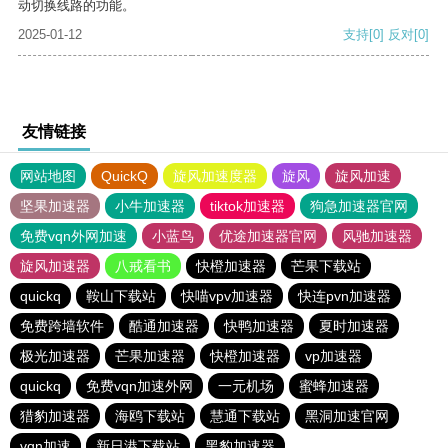
动切换线路的功能。
2025-01-12
支持
[0]
反对
[0]
友情链接
网站地图
QuickQ
旋风加速度器
旋风
旋风加速
坚果加速器
小牛加速器
tiktok加速器
狗急加速器官网
免费vqn外网加速
小蓝鸟
优途加速器官网
风驰加速器
旋风加速器
八戒看书
快橙加速器
芒果下载站
quickq
鞍山下载站
快喵vpv加速器
快连pvn加速器
免费跨墙软件
酷通加速器
快鸭加速器
夏时加速器
极光加速器
芒果加速器
快橙加速器
vp加速器
quickq
免费vqn加速外网
一元机场
蜜蜂加速器
猎豹加速器
海鸥下载站
慧通下载站
黑洞加速官网
vqn加速
新日港下载站
黑豹加速器