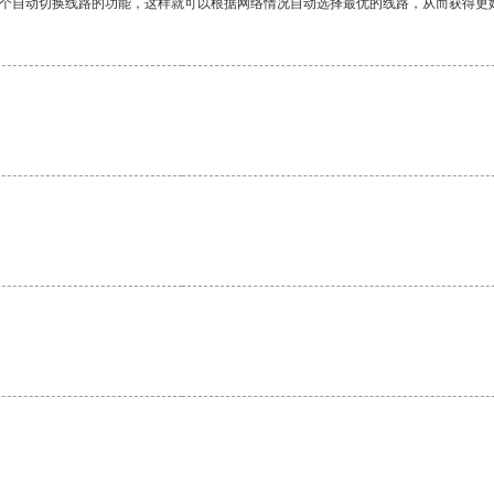
一个自动切换线路的功能，这样就可以根据网络情况自动选择最优的线路，从而获得更
。