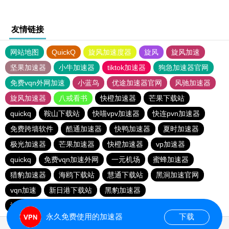
友情链接
网站地图
QuickQ
旋风加速度器
旋风
旋风加速
坚果加速器
小牛加速器
tiktok加速器
狗急加速器官网
免费vqn外网加速
小蓝鸟
优途加速器官网
风驰加速器
旋风加速器
八戒看书
快橙加速器
芒果下载站
quickq
鞍山下载站
快喵vpv加速器
快连pvn加速器
免费跨墙软件
酷通加速器
快鸭加速器
夏时加速器
极光加速器
芒果加速器
快橙加速器
vp加速器
quickq
免费vqn加速外网
一元机场
蜜蜂加速器
猎豹加速器
海鸥下载站
慧通下载站
黑洞加速官网
vqn加速
新日港下载站
黑豹加速器
油管加速器永久免费版
永久免费使用的加速器
下载