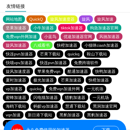
友情链接
网站地图
QuickQ
旋风加速度器
旋风
旋风加速
坚果加速器
小牛加速器
tiktok加速器
狗急加速器官网
免费vqn外网加速
小蓝鸟
优途加速器官网
风驰加速器
旋风加速器
八戒看书
快橙加速器
小猫咪ciash加速器
快连pvn加速器
芒果下载站
quickq
鞍山下载站
快喵vpv加速器
快连pvn加速器
免费跨墙软件
旋风加速度器
苹果免费vqn
酷通加速器
快鸭加速器
夏时加速器
极光加速器
芒果加速器
快橙加速器
vp加速器
quickq
免费vqn加速外网
一元机场
蜜蜂加速器
闪电猫加速器
猎豹加速器
一元机场
海鸥下载站
蚂蚁vp加速器
慧通下载站
黑洞加速官网
vqn加速
新日港下载站
黑豹加速器
黑豹加速器
油管加速器永久免费版
永久免费使用的加速器
下载