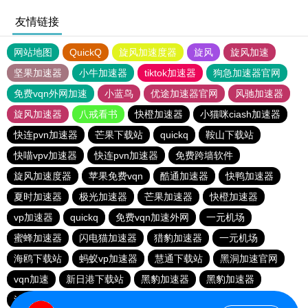
友情链接
网站地图
QuickQ
旋风加速度器
旋风
旋风加速
坚果加速器
小牛加速器
tiktok加速器
狗急加速器官网
免费vqn外网加速
小蓝鸟
优途加速器官网
风驰加速器
旋风加速器
八戒看书
快橙加速器
小猫咪ciash加速器
快连pvn加速器
芒果下载站
quickq
鞍山下载站
快喵vpv加速器
快连pvn加速器
免费跨墙软件
旋风加速度器
苹果免费vqn
酷通加速器
快鸭加速器
夏时加速器
极光加速器
芒果加速器
快橙加速器
vp加速器
quickq
免费vqn加速外网
一元机场
蜜蜂加速器
闪电猫加速器
猎豹加速器
一元机场
海鸥下载站
蚂蚁vp加速器
慧通下载站
黑洞加速官网
vqn加速
新日港下载站
黑豹加速器
黑豹加速器
油管加速器永久免费版