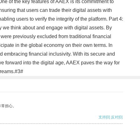
m One of the key features of AAEX is its commitment to
uring that users can trade their digital assets with
ing users to verify the integrity of the platform. Part 4:
y we think about and engage with digital assets. By
ere previously excluded from traditional financial
ticipate in the global economy on their own terms. In
 embracing financial inclusivity. With its secure and
ve forward into the digital age, AAEX paves the way for
 dreams.#3#
非常担心。
支持
[0]
反对
[0]