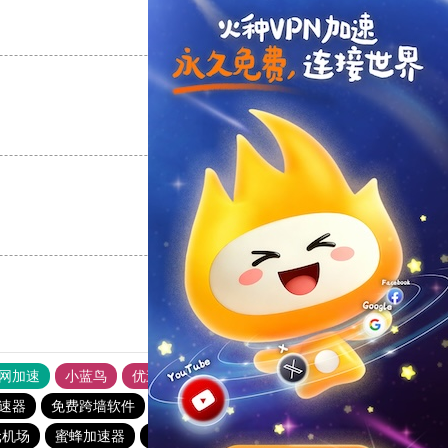
支持
[0]
反对
[0]
支持
[0]
反对
[0]
支持
[0]
反对
[0]
外网加速
小蓝鸟
优途加速器官网
风驰加速器
旋风加速器
加速器
免费跨墙软件
旋风加速度器
苹果免费vqn
元机场
蜜蜂加速器
闪电猫加速器
猎豹加速器
一元机场