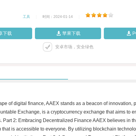
工具
|
时间：2024-01-14
|
卓下载
苹果下载
安卓市场，安全绿色
ape of digital finance, AAEX stands as a beacon of innovation, 
untable Exchange, is a cryptocurrency exchange that aims to e
ets. Part 2: Embracing Decentralized Finance AAEX believes in th
m that is accessible to everyone. By utilizing blockchain techno