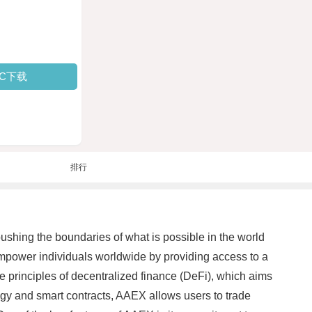
PC下载
排行
pushing the boundaries of what is possible in the world
mpower individuals worldwide by providing access to a
e principles of decentralized finance (DeFi), which aims
logy and smart contracts, AAEX allows users to trade