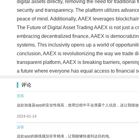
digital assets directly, removing the need for traditiona
security and transparency. The platform utilizes advance
peace of mind. Additionally, AAEX leverages blockchain te
The Future of Digital Asset Trading AAEX is not just a c
embracing decentralized finance, AAEX is democratizing 
systems. This inclusivity opens up a world of opportuniti
conclusion, AAEX is revolutionizing the way we trade dig
transparent platform, AAEX is breaking barriers, opening
a future where everyone has equal access to financial 
评论
游客
这款加速器app的安全性很高，使用过程中不会泄露个人信息，这让我很
2024-01-14
游客
这款app的路线规划非常精准，让我能够快速到达目的地。