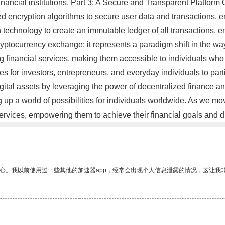
l financial institutions. Part 3: A Secure and Transparent Platfor
d encryption algorithms to secure user data and transactions, ens
chnology to create an immutable ledger of all transactions, enabl
ryptocurrency exchange; it represents a paradigm shift in the wa
financial services, making them accessible to individuals who w
es for investors, entrepreneurs, and everyday individuals to par
ital assets by leveraging the power of decentralized finance and
 up a world of possibilities for individuals worldwide. As we mo
services, empowering them to achieve their financial goals and
放心。我以前使用过一些其他的加速器app，经常会出现个人信息泄露的情况，这让我