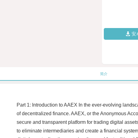
安
简介
Part 1: Introduction to AAEX In the ever-evolving landsc
of decentralized finance. AAEX, or the Anonymous Acco
secure and transparent platform for trading digital ass
to eliminate intermediaries and create a financial syste