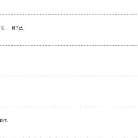
合理，一目了然。
。
悉操作。